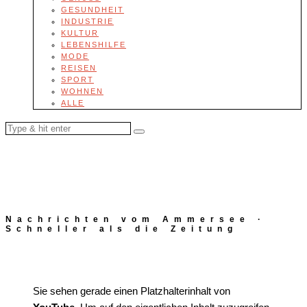
GESUNDHEIT
INDUSTRIE
KULTUR
LEBENSHILFE
MODE
REISEN
SPORT
WOHNEN
ALLE
Nachrichten vom Ammersee ·
Schneller als die Zeitung
Sie sehen gerade einen Platzhalterinhalt von