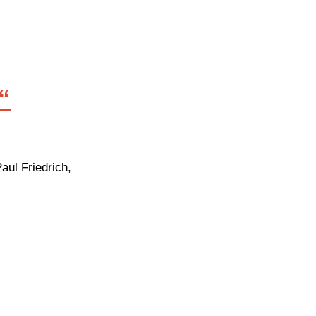
“
ul Friedrich,