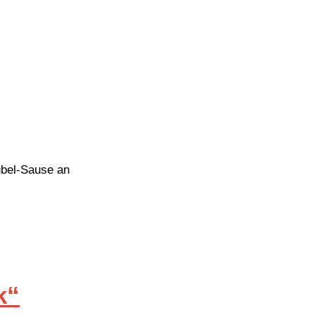
ubel-Sause an
k“