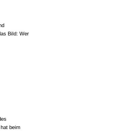
nd
as Bild: Wer
des
 hat beim