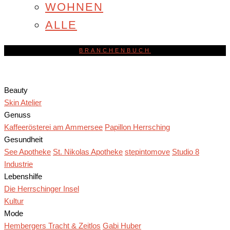
WOHNEN
ALLE
BRANCHENBUCH
Beauty
Skin Atelier
Genuss
Kaffeerösterei am Ammersee
Papillon Herrsching
Gesundheit
See Apotheke
St. Nikolas Apotheke
stepintomove
Studio 8
Industrie
Lebenshilfe
Die Herrschinger Insel
Kultur
Mode
Hembergers Tracht & Zeitlos
Gabi Huber