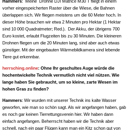
Hammers
: Meine Drohne DJI Matrice M30 T fliegt in einem
vorher eingespeicherten Raster über die Wiese, die Bahnen
überlappen sich. Wir fliegen meistens um die 60 Meter hoch. In
dieser Höhe brauchen wir etwa 2 Minuten pro Hektar (1 Hektar
sind 10 000 Quadratmeter; Red.). Der Akku, der übrigens 700
Euro kostet, erlaubt Flugzeiten bis zu 30 Minuten. Die kleineren
Drohnen fliegen um die 20 Minuten lang, sind aber auch etwas
günstiger. Mit der eingebauten Wärmebildkamera sind lebende
Tiere gut erkennbar.
herrsching.online
: Ohne Ihr geschultes Auge würde die
hochentwickelte Technik vermutlich nicht viel nützen. Wie
lange haben Sie gebraucht, um so kleine, zarte Wesen im
hohen Gras zu finden?
Hammers
: Wir wurden mit unserer Technik ins kalte Wasser
geworfen, wie man so schön sagt. Als wir angefangen haben, gab
es noch gar keinen Tierrettungsverein hier. Wir haben dann
einfach angefangen. Beherrscht haben wir die Technik aber
schnell, nach ein paar Flügen kann man ein Kitz schon gut von