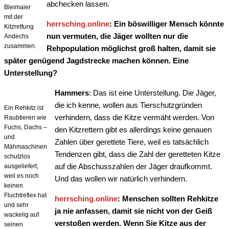
abchecken lassen.
Bleimaier
mit der
herrsching.online
: Ein böswilliger Mensch könnte
Kitzrettung
nun vermuten, die Jäger wollten nur die
Andechs
zusammen.
Rehpopulation möglichst groß halten, damit sie
später genügend Jagdstrecke machen können. Eine
Unterstellung?
Hammers
: Das ist eine Unterstellung. Die Jäger,
die ich kenne, wollen aus Tierschutzgründen
Ein Rehkitz ist
verhindern, dass die Kitze vermäht werden. Von
Raubtieren wie
Fuchs, Dachs –
den Kitzrettern gibt es allerdings keine genauen
und
Zahlen über gerettete Tiere, weil es tatsächlich
Mähmaschinen
Tendenzen gibt, dass die Zahl der geretteten Kitze
schutzlos
auf die Abschusszahlen der Jäger draufkommt.
ausgeliefert,
weil es noch
Und das wollen wir natürlich verhindern.
keinen
Fluchtreflex hat
herrsching.online
: Menschen sollten Rehkitze
und sehr
ja nie anfassen, damit sie nicht von der Geiß
wackelig auf
verstoßen werden. Wenn Sie Kitze aus der
seinen