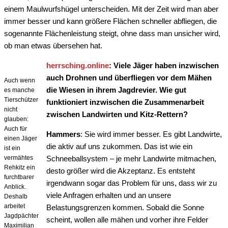
einem Maulwurfshügel unterscheiden. Mit der Zeit wird man aber
immer besser und kann größere Flächen schneller abfliegen, die
sogenannte Flächenleistung steigt, ohne dass man unsicher wird,
ob man etwas übersehen hat.
herrsching.online
: Viele Jäger haben inzwischen
auch Drohnen und überfliegen vor dem Mähen
Auch wenn
die Wiesen in ihrem Jagdrevier. Wie gut
es manche
Tierschützer
funktioniert inzwischen die Zusammenarbeit
nicht
zwischen Landwirten und Kitz-Rettern?
glauben:
Auch für
Hammers
: Sie wird immer besser. Es gibt Landwirte,
einen Jäger
die aktiv auf uns zukommen. Das ist wie ein
ist ein
vermähtes
Schneeballsystem – je mehr Landwirte mitmachen,
Rehkitz ein
desto größer wird die Akzeptanz. Es entsteht
furchtbarer
irgendwann sogar das Problem für uns, dass wir zu
Anblick.
viele Anfragen erhalten und an unsere
Deshalb
arbeitet
Belastungsgrenzen kommen. Sobald die Sonne
Jagdpächter
scheint, wollen alle mähen und vorher ihre Felder
Maximilian