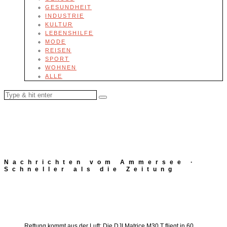
GESUNDHEIT
INDUSTRIE
KULTUR
LEBENSHILFE
MODE
REISEN
SPORT
WOHNEN
ALLE
Nachrichten vom Ammersee ·
Schneller als die Zeitung
Rettung kommt aus der Luft: Die DJI Matrice M30 T fliegt in 60