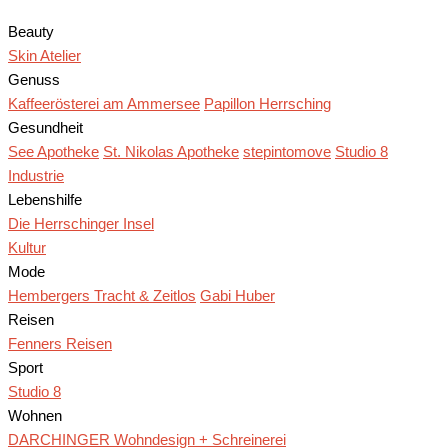
Beauty
Skin Atelier
Genuss
Kaffeerösterei am Ammersee
Papillon Herrsching
Gesundheit
See Apotheke
St. Nikolas Apotheke
stepintomove
Studio 8
Industrie
Lebenshilfe
Die Herrschinger Insel
Kultur
Mode
Hembergers Tracht & Zeitlos
Gabi Huber
Reisen
Fenners Reisen
Sport
Studio 8
Wohnen
DARCHINGER Wohndesign + Schreinerei