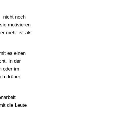
l nicht noch
 sie motivieren
r mehr ist als
mit es einen
ht. In der
en oder im
ich drüber.
enarbeit
it die Leute