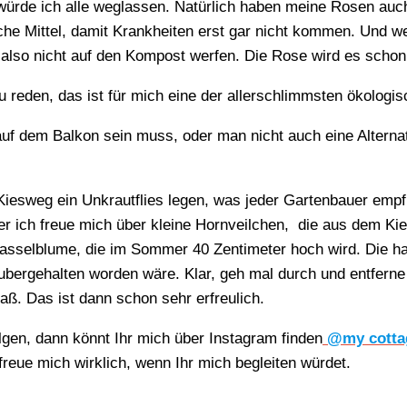
e würde ich alle weglassen. Natürlich haben meine Rosen auc
che Mittel, damit Krankheiten erst gar nicht kommen. Und w
lso nicht auf den Kompost werfen. Die Rose wird es schon
u reden, das ist für mich eine der allerschlimmsten ökologi
auf dem Balkon sein muss, oder man nicht auch eine Alterna
Kiesweg ein Unkrautflies legen, was jeder Gartenbauer emp
Aber ich freue mich über kleine Hornveilchen, die aus dem K
asselblume, die im Sommer 40 Zentimeter hoch wird. Die ha
ubergehalten worden wäre. Klar, geh mal durch und entferne
aß. Das ist dann schon sehr erfreulich.
lgen, dann könnt Ihr mich über Instagram finden
@my cotta
 freue mich wirklich, wenn Ihr mich begleiten würdet.