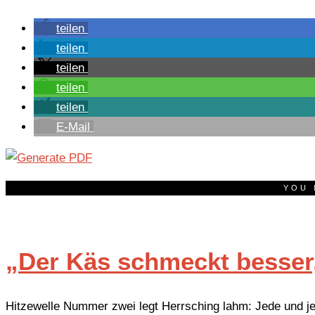
teilen
teilen
teilen
teilen
teilen
E-Mail
YOU 
„Der Käs schmeckt besser,
Hitzewelle Nummer zwei legt Herrsching lahm: Jede und je