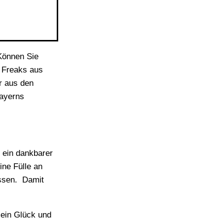
 Können Sie
n Freaks aus
r aus den
ayerns
 ein dankbarer
ine Fülle an
assen. Damit
sein Glück und