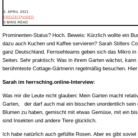
3. APRIL 2021
FREIZEIT
/
VIDEO
3 MINS READ
Prominenten-Status? Hoch. Beweis: Kürzlich wollte ein Bu
dazu auch Kuchen und Kaffee servieren? Sarah Stillers Co
ganz Deutschland. Fernsehteams geben sich das Mikro in di
Seiten. Sehr praktisch: Was in ihrem Garten wächst, kann 
berühmteste Cottage-Gärtnerin regelmäßig besuchen. Hier 
Sarah im herrsching.online-Interview:
Was mir die Leute nicht glauben: Mein Garten macht relati
Garten, der darf auch mal ein bisschen unordentlich sein d
Blumen zu haben, gemischt mit etwas Gemüse, mit ein biss
sind Insekten und andere Tiere glücklich.
Ich habe natürlich auch gefüllte Rosen. Aber es gibt sovie