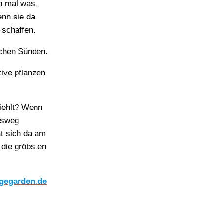
h mal was,
enn sie da
 schaffen.
schen Sünden.
tive pflanzen
fiehlt? Wenn
iesweg
t sich da am
 die gröbsten
gegarden.de