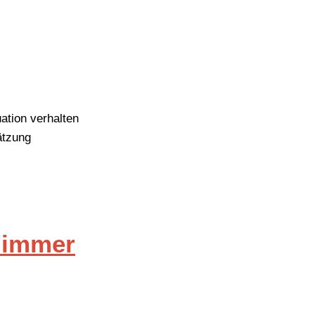
ation verhalten
ätzung
d immer