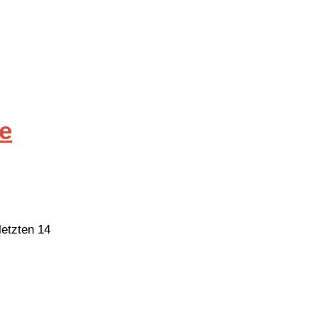
e
letzten 14