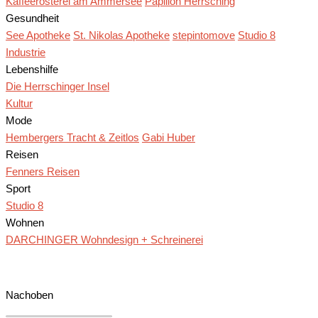
Kaffeerösterei am Ammersee
Papillon Herrsching
Gesundheit
See Apotheke
St. Nikolas Apotheke
stepintomove
Studio 8
Industrie
Lebenshilfe
Die Herrschinger Insel
Kultur
Mode
Hembergers Tracht & Zeitlos
Gabi Huber
Reisen
Fenners Reisen
Sport
Studio 8
Wohnen
DARCHINGER Wohndesign + Schreinerei
Nach
oben