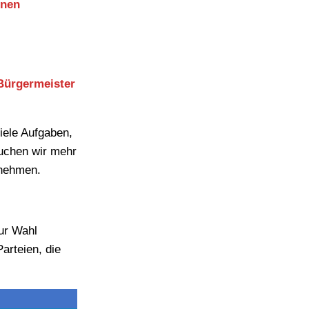
ünen
 Bürgermeister
iele Aufgaben,
uchen wir mehr
 nehmen.
ur Wahl
arteien, die