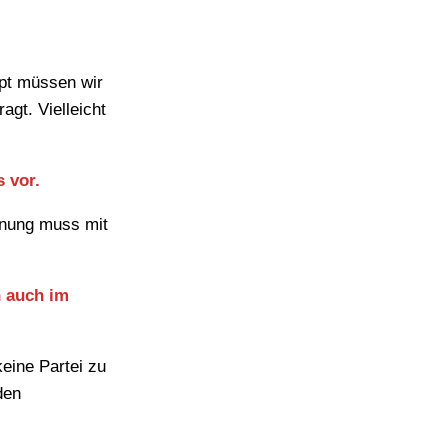
pt müssen wir
agt. Vielleicht
 vor.
anung muss mit
h auch im
eine Partei zu
den