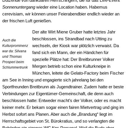
Dutzende von dankbaren Herrschingern, die für das Live-Event
Sonnenuntergang
wieder eine Location haben. Habemus
cerevisiam, wir können unser Feierabendbier endlich wieder an
der frischen Luft genießen.
Der alte Wirt Miene Gruber hatte letztes Jahr
beschlossen, ins Strandbad nach Utting zu
Auch die
wechseln, der Kiosk war plötzlich verwaist. Da
Kulturprominenz
war da: Silvana
fand sich ein Mann, der ein Händchen für
und Thomas
spezielle Plätze hat: Der Breitbrunner Volker
Prosperi beim
Mergen betrieb schon eine Kulturkneipe in
Schlummertrunk
München, leitete die Gelato-Factory beim Fischer
am See in Inning und engagierte sich jahrelang bei den
Sportfreunden Breitbrunn als Jugendtrainer. Zudem hatte er beste
Verbindungen zur Eigentümer-Gemeinschaft, die denn auch
beschlossen hatte: Entweder macht’s der Volker, oder es macht
keiner mehr. Er bekam sogar einen fairen Mietvertrag und ging im
Herbst sofort ans Planen. Aber auch die „Brandung“ liegt im
Herrschaftsgebiet von St. Bürokratius, und so verlangten die
Behörden ein eigenes WC fürs Personal. Weil die Bude aber