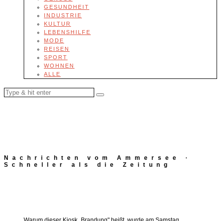
GESUNDHEIT
INDUSTRIE
KULTUR
LEBENSHILFE
MODE
REISEN
SPORT
WOHNEN
ALLE
Nachrichten vom Ammersee ·
Schneller als die Zeitung
Warum dieser Kiosk „Brandung" heißt, wurde am Samstag