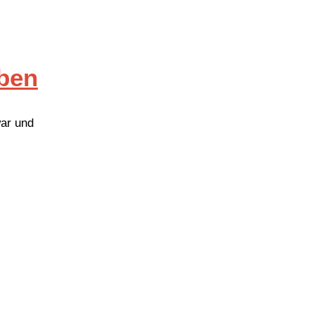
rben
war und