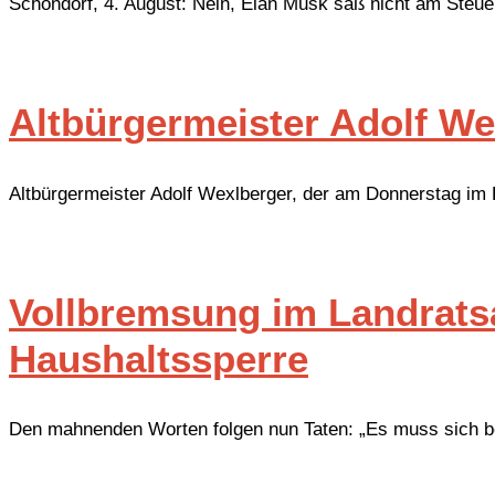
Schondorf, 4. August: Nein, Elan Musk saß nicht am Steue
Altbürgermeister Adolf We
Altbürgermeister Adolf Wexlberger, der am Donnerstag im
Vollbremsung im Landrats
Haushaltssperre
Den mahnenden Worten folgen nun Taten: „Es muss sich be