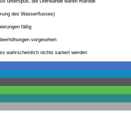
iv unterspült, die Uferwände waren marode
Störung des Wasserflusses)
erungen fällig
ndeerhöhungen vorgesehen
s wahrscheinlich nichts saniert werden