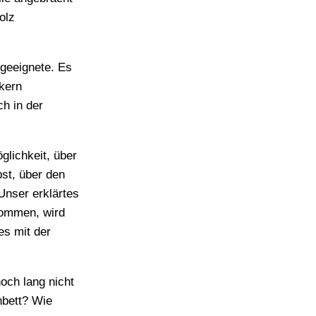
olz
geeignete. Es
kern
h in der
glichkeit, über
st, über den
Unser erklärtes
kommen, wird
es mit der
och lang nicht
hbett? Wie