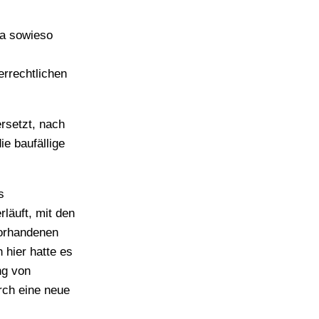
da sowieso
rrechtlichen
rsetzt, nach
e baufällige
s
läuft, mit den
vorhandenen
 hier hatte es
ng von
rch eine neue