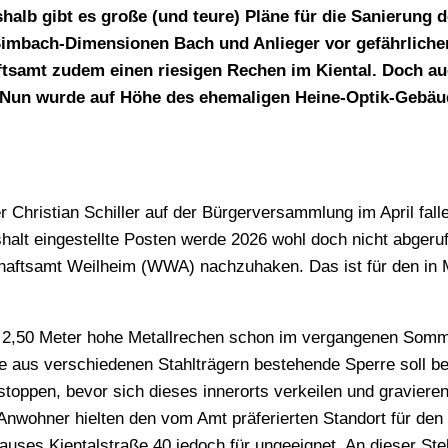
lb gibt es große (und teure) Pläne für die Sanierung d
 Simbach-Dimensionen Bach und Anlieger vor gefährlich
samt zudem einen riesigen Rechen im Kiental. Doch au
 Nun wurde auf Höhe des ehemaligen Heine-Optik-Gebäud
Christian Schiller auf der Bürgerversammlung im April fallen
lt eingestellte Posten werde 2026 wohl doch nicht abgeru
aftsamt Weilheim (WWA) nachzuhaken. Das ist für den in M
und 2,50 Meter hohe Metallrechen schon im vergangenen Somm
se aus verschiedenen Stahlträgern bestehende Sperre soll b
pen, bevor sich dieses innerorts verkeilen und graviere
nwohner hielten den vom Amt präferierten Standort für den
es Kientalstraße 40 jedoch für ungeeignet. An dieser Ste