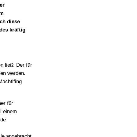
er
em
ch diese
es kräftig
 ließ: Der für
fen werden.
achtlfing
er für
ei einem
nde
lle angebracht