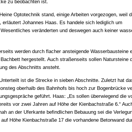
cke zu beobachten ist.
 Heine Optotechnik stand, einige Arbeiten vorgezogen, weil 
, erläutert Johannes Haas. Es handele sich lediglich um
Wesentliches veränderten und deswegen auch keiner wasse
seits werden durch flacher ansteigende Wasserbausteine e
achbett hergestellt. Auch straßenseits sollen Natursteine di
ung des Abschnitts ansteht.
terteilt ist die Strecke in sieben Abschnitte. Zuletzt hat da
onsteg oberhalb des Bahnhofs bis hoch zur Bogenbrücke ver
ungsgespräche geführt. Haas: „Es sollen überwiegend die 
reits vor zwei Jahren auf Höhe der Kienbachstraße 6.“ Auch
ah an der Uferkante befindlichen Bebauung sei die Verlegu
a auf Höhe Kienbachstraße 17 die vorhandene Betonwand du