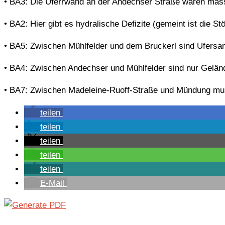
• BA3: Die Uferrwand an der Andechser Straße waren mass
• BA2: Hier gibt es hydralische Defizite (gemeint ist die 
• BA5: Zwischen Mühlfelder und dem Bruckerl sind Ufersani
• BA4: Zwischen Andechser und Mühlfelder sind nur Gelä
• BA7: Zwischen Madeleine-Ruoff-Straße und Mündung mus
teilen
teilen
teilen
teilen
teilen
E-Mail