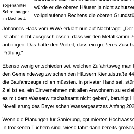
sogenannter
würde er die oberen Häuser ja nicht schüt
Schreitbagger
vollgelaufenen Rechens die oberen Grundst
im Bachbett.
Johannes Haas vom WWA erklärt nun auf Nachfrage: „Der St
ist aber nicht ausgeschlossen, dass wir den Metallkamm 7
anbringen. Das hätte den Vorteil, dass ein größeres Zusc
Prüfung.“
Ebenso wenig entschieden sei, welchen Zufahrtsweg man le
den Gemeindeweg zwischen den Häusern Kientalstraße 44 u
die Baufahrzeuge rollen müssten, in privater Hand sei, st
Ziel ist es, ein Einvernehmen mit allen Anwohnern zu erz
es mit dem Wasserwirtschaftsamt nicht geben“, beruhigt 
Novellierung des Bayerischen Wassergesetzes Anfang 20
Wenn die Planungen für Sanierung, optimierten Hochwasse
in trockenen Tüchern sind, wieso fährt dann bereits große