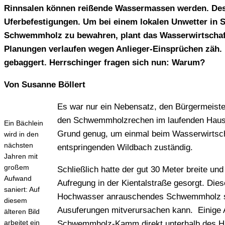
Rinnsalen können reißende Wassermassen werden. Desha
Uferbefestigungen. Um bei einem lokalen Unwetter in
Schwemmholz zu bewahren, plant das Wasserwirtschaft
Planungen verlaufen wegen Anlieger-Einsprüchen zäh.
gebaggert. Herrschinger fragen sich nun: Warum?
Von Susanne Böllert
Es war nur ein Nebensatz, den Bürgermeister 
den Schwemmholzrechen im laufenden Hausha
Ein Bächlein
Grund genug, um einmal beim Wasserwirtsch
wird in den
nächsten
entspringenden Wildbach zuständig.
Jahren mit
großem
Schließlich hatte der gut 30 Meter breite 
Aufwand
Aufregung in der Kientalstraße gesorgt. Die
saniert: Auf
Hochwasser anrauschendes Schwemmholz stop
diesem
Ausuferungen mitverursachen kann. Einige A
älteren Bild
arbeitet ein
Schwemmholz-Kamm direkt unterhalb des Haus