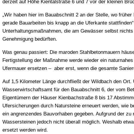
derzeit auf Höhe Kientalstraße 6 und 7 vor der kleinen Brü
„Wir haben hier im Bauabschnitt 2 an der Stelle, wo früher
gerade Bauarbeiten bis knapp an die Uferkante stattfinden“
Unterhaltungsmaßnahmen, die am Gewässer selbst nichts 
Genehmigung bedürften.
Was genau passiert: Die maroden Stahlbetonmauern häuser
Fertigstellung der Maßnahme werde wieder ein naturnahes B
Ufermauer ersetzen – aber erst, wenn die gesamte Sanier
Auf 1,5 Kilometer Länge durchfließt der Wildbach den Ort. Un
Wasserwirtschaftsamt für den Bauabschnitt 6, der vom Bet
Eigentümern der Häuser Kienbachstraße 8 bis 17 Abstimm
Ufersicherungen durch Natursteine erneuert werden, wie be
ein angrenzendes Bauvorhaben gegeben. Aufgrund der zu n
Wassersteinen jedoch nicht überall möglich. Weshalb etw
ersetzt werden wird.