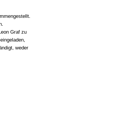
ammengestellt.
n.
Leon Graf zu
 eingeladen,
ändigt, weder