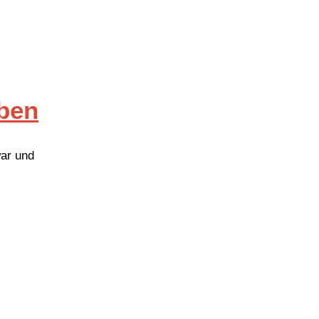
rben
war und