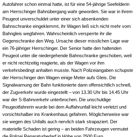
Autofahrer schon einmal hatte, ist für eine 54-jährige Seefelderin
am Herrschinger Bahnübergang wahr geworden. Sie war in ihrem
Peugeot unverschuldet unter einer sich absenkenden
Bahnschranke eingeklemmt, ihr Wagen ließ sich nicht mehr vom
Bahngleis wegfahren. Wahrscheinlich versperrte ihr die
Gegenschranke den Weg. Ursache dieser misslichen Lage war
ein 76-jähriger Herrschinger. Der Senior hatte den haltenden
Peugeot unter die niedergehende Bahnschranke geschoben, weil
er nicht rechtzeitig reagierte, als der Wagen vor ihm
verkehrsbedingt anhalten musste. Nach Polizeiangaben schupste
der Herrschinger den Wagen einige Meter aufs Gleis. Die
Signalwarnung der Bahn funktionierte dann offensichtlich schnell,
der Zugverkehr wurde eingestellt – von 13.30 Uhr bis 14.45 Uhr
war der S-Bahnverkehr unterbrochen. Die unschuldige
Peugeotfahrerin wurde bei dem Auffahrunfall leicht verletzt und
vorsichtshalber ins Krankenhaus gefahren. Möglicherweise war
sie wegen des Unfalls auch nervlich stark strapaziert. Der
materielle Schaden ist gering – an beiden Fahrzeugen vermutet
die Polizei Reparaturbedarf in Höhe von 2500 Euro.